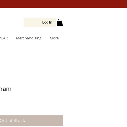
Log In
WEAR
Merchandising
More
aham
Out of Stock