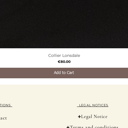
Collier Lonsdale
Quick View
Price
€80.00
Add to Cart
TION
S
LEGAL NOTICES
+
Legal Notice
act
+
Terms and conditions