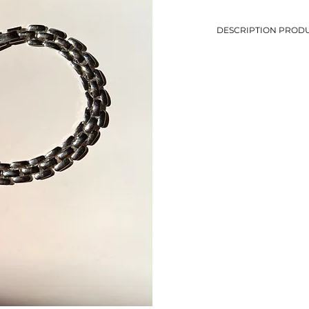
DESCRIPTION PRODU
-Bracelet en maille pla
-Longueur: 17,5 cm
-Métal argenté
-Eviter le contact avec
-Bijou de seconde mai
-1 seul exemplaire