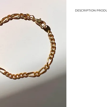
DESCRIPTION PRODU
-Bracelet en maille Fig
-Longueur: 19,5 cm
-Métal doré
-Eviter le contact avec
-Bijou de seconde mai
-1 seul exemplaire