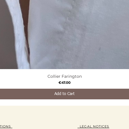
Collier Farington
Quick View
Price
€47.00
Add to Cart
TION
S
LEGAL NOTICES