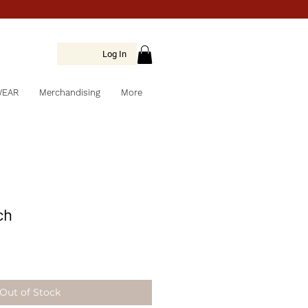
Log In
WEAR
Merchandising
More
ch
Out of Stock