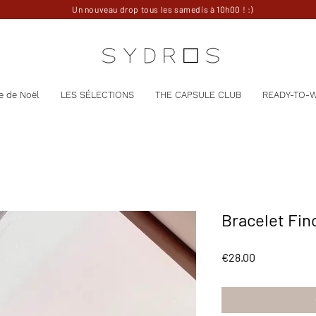
Un nouveau drop tous les samedis à 10h00 ! :)
e de Noël
LES SÉLECTIONS
THE CAPSULE CLUB
READY-TO-
Bracelet Fin
Price
€28.00