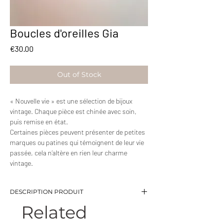
Boucles d'oreilles Gia
Price
€30.00
Out of Stock
« Nouvelle vie » est une sélection de bijoux
vintage. Chaque pièce est chinée avec soin,
puis remise en état.
Certaines pièces peuvent présenter de petites
marques ou patines qui témoignent de leur vie
passée, cela n’altère en rien leur charme
vintage.
DESCRIPTION PRODUIT
Related
-Mini créoles ornées de 4 brillants blancs
-Diamètre: 2 cm