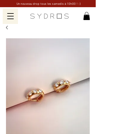
Un nouveau drop tous les samedis à 10h00 ! :)