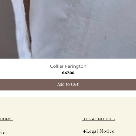
Collier Farington
Quick View
Price
€47.00
Add to Cart
TION
S
LEGAL NOTICES
+
Legal Notice
act