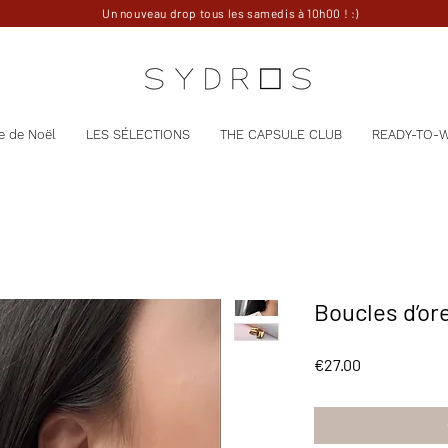
Un nouveau drop tous les samedis à 10h00 ! :)
e de Noël
LES SÉLECTIONS
THE CAPSULE CLUB
READY-TO-
Boucles d’or
Price
€27.00