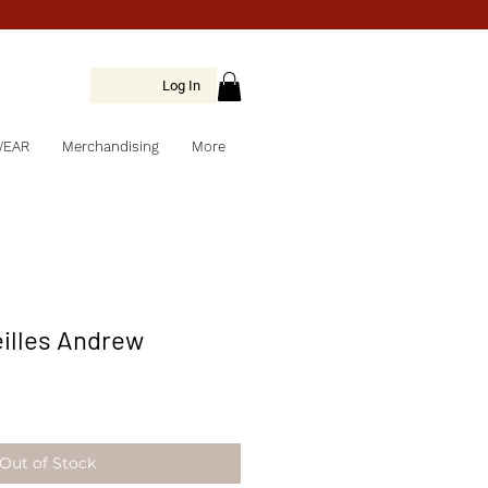
Log In
WEAR
Merchandising
More
eilles Andrew
Out of Stock