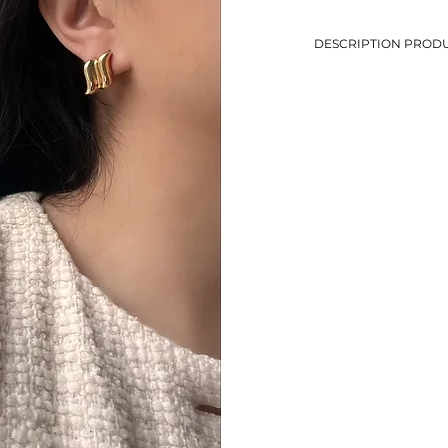
DESCRIPTION PRODU
-Boucles d’oreilles à cl
-Dimensions: 1,8 x 1,5
-Métal doré
-Eviter le contact avec
-Bijou de seconde mai
-1 seul exemplaire