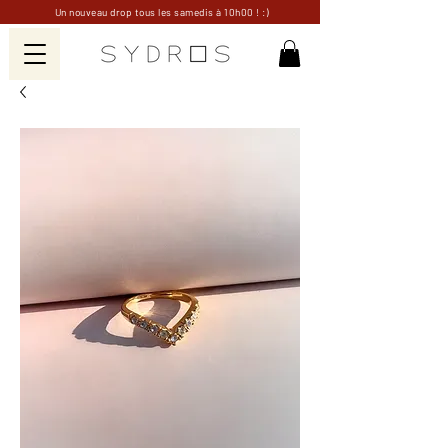
Un nouveau drop tous les samedis à 10h00 ! :)