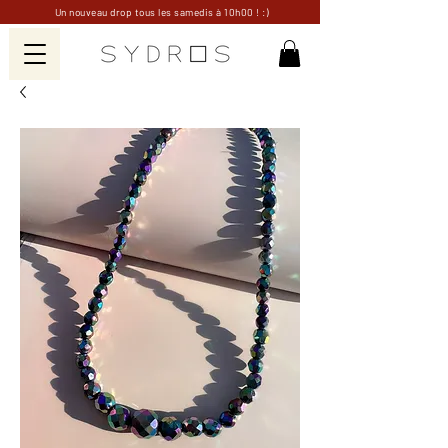
Un nouveau drop tous les samedis à 10h00 ! :)