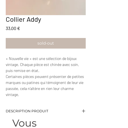
Collier Addy
Prix
33,00 €
sold-out
« Nouvelle vie » est une sélection de bijoux
vintage. Chaque pièce est chinée avec soin,
puis remise en état.
Certaines pièces peuvent présenter de petites
marques ou patines qui témoignent de leur vie
passée, cela n’altère en rien leur charme
vintage.
DESCRIPTION PRODUIT
Vous
-Collier perles à facettes noires avec effet
holographique