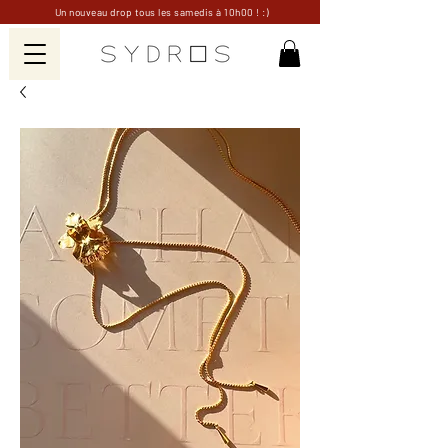
Un nouveau drop tous les samedis à 10h00 ! :)