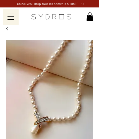
Un nouveau drop tous les samedis à 10h00 ! :)