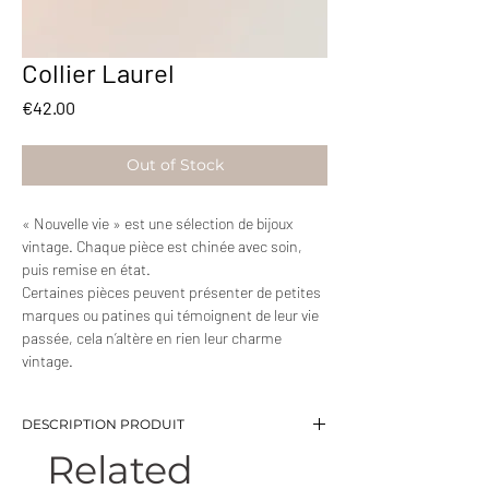
Collier Laurel
Price
€42.00
Out of Stock
« Nouvelle vie » est une sélection de bijoux
vintage. Chaque pièce est chinée avec soin,
puis remise en état.
Certaines pièces peuvent présenter de petites
marques ou patines qui témoignent de leur vie
passée, cela n’altère en rien leur charme
vintage.
DESCRIPTION PRODUIT
Related
-Collier maille plate et pendentif typique
vintage