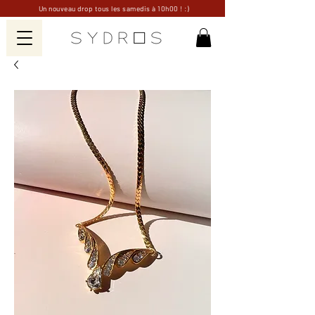
Un nouveau drop tous les samedis à 10h00 ! :)