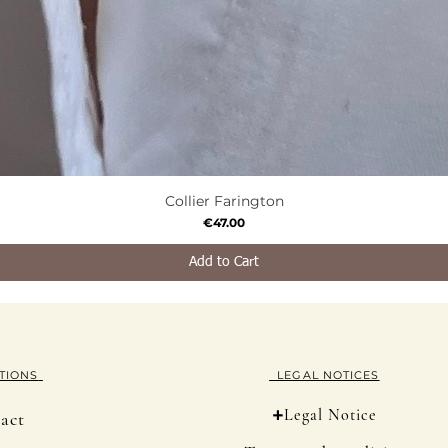
Collier Farington
Quick View
Price
€47.00
Add to Cart
TION
S
LEGAL NOTICES
+
Legal Notice
act