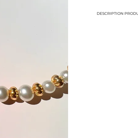
DESCRIPTION PRODU
-Collier ras-de-cou en 
-Collier rigide avec un
-Longueur: 41 cm
-Métal doré
-Eviter le contact avec
-Bijou de seconde mai
-1 seul exemplaire