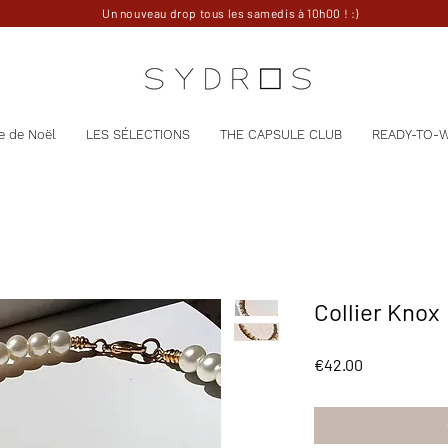
Un nouveau drop tous les samedis à 10h00 ! :)
e de Noël
LES SÉLECTIONS
THE CAPSULE CLUB
READY-TO-
Collier Knox
Price
€42.00