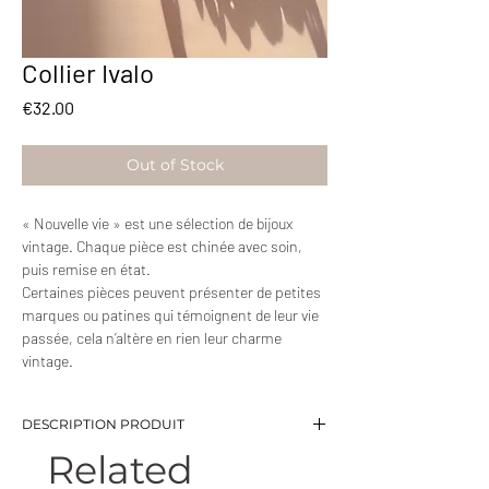
Collier Ivalo
Price
€32.00
Out of Stock
« Nouvelle vie » est une sélection de bijoux
vintage. Chaque pièce est chinée avec soin,
puis remise en état.
Certaines pièces peuvent présenter de petites
marques ou patines qui témoignent de leur vie
passée, cela n’altère en rien leur charme
vintage.
DESCRIPTION PRODUIT
Related
-Chaine torsadée minimaliste
-Longueur: 47 cm