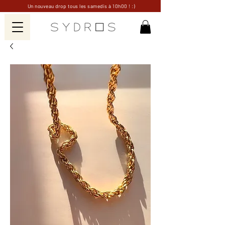
Un nouveau drop tous les samedis à 10h00 ! :)