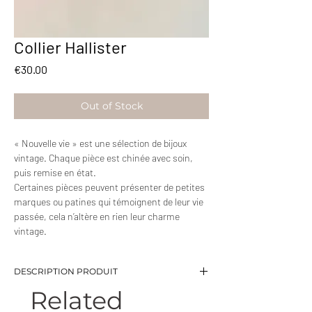
Collier Hallister
Price
€30.00
Out of Stock
« Nouvelle vie » est une sélection de bijoux
vintage. Chaque pièce est chinée avec soin,
puis remise en état.
Certaines pièces peuvent présenter de petites
marques ou patines qui témoignent de leur vie
passée, cela n’altère en rien leur charme
vintage.
DESCRIPTION PRODUIT
Related
-Collier en brillants avec une chaine fine
-Brillants de couleurs gris et vert clair