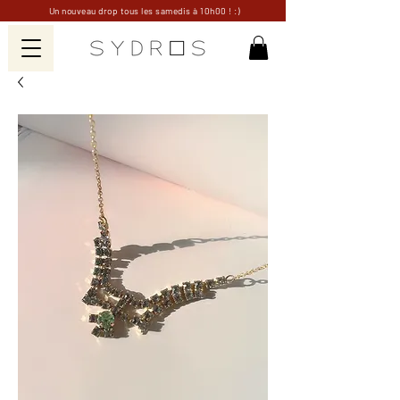
Un nouveau drop tous les samedis à 10h00 ! :)