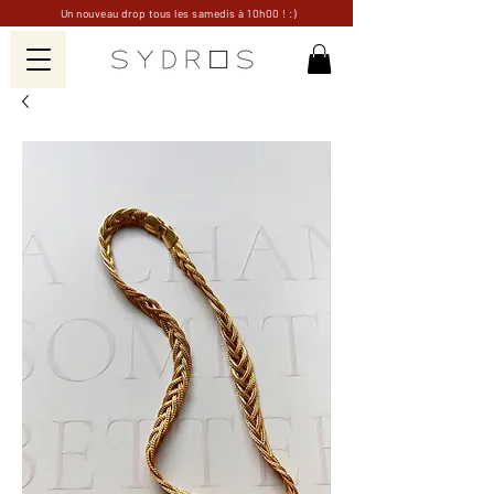
Un nouveau drop tous les samedis à 10h00 ! :)