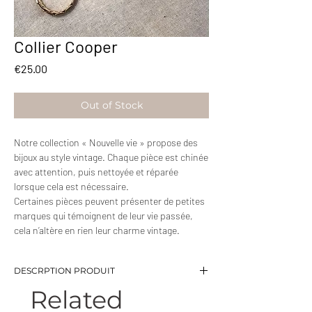
Collier Cooper
Price
€25.00
Out of Stock
Notre collection « Nouvelle vie » propose des
bijoux au style vintage. Chaque pièce est chinée
avec attention, puis nettoyée et réparée
lorsque cela est nécessaire.
Certaines pièces peuvent présenter de petites
marques qui témoignent de leur vie passée,
cela n’altère en rien leur charme vintage.
DESCRPTION PRODUIT
Related
-Collier doré
-Longueur : 52 cm