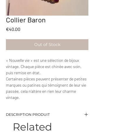
Collier Baron
Price
€40.00
Out of Stock
« Nouvelle vie » est une sélection de bijoux
vintage. Chaque pièce est chinée avec soin,
puis remise en état.
Certaines pièces peuvent présenter de petites
marques ou patines qui témoignent de leur vie
passée, cela n’altère en rien leur charme
vintage.
DESCRIPTION PRODUIT
Related
-Collier avec maillons roses transparents
cerclés de dorés