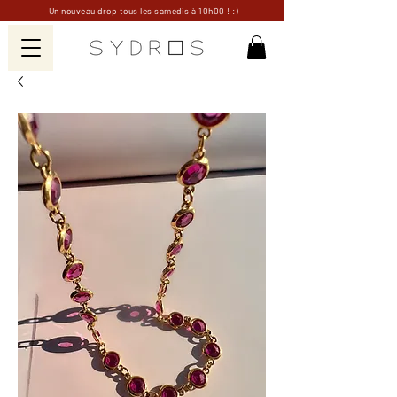
Un nouveau drop tous les samedis à 10h00 ! :)