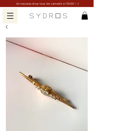
Un nouveau drop tous les samedis à 10h00 ! :)