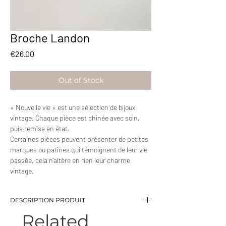
Broche Landon
Price
€26.00
Out of Stock
« Nouvelle vie » est une sélection de bijoux
vintage. Chaque pièce est chinée avec soin,
puis remise en état.
Certaines pièces peuvent présenter de petites
marques ou patines qui témoignent de leur vie
passée, cela n’altère en rien leur charme
vintage.
DESCRIPTION PRODUIT
Related
-Broche fine avec brillants blancs