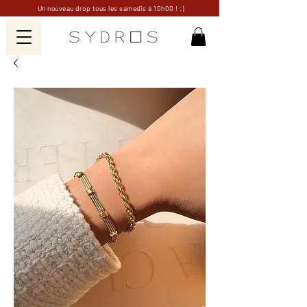
Un nouveau drop tous les samedis à 10h00 ! :)