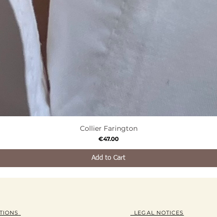
Collier Farington
Quick View
Price
€47.00
Add to Cart
TION
S
LEGAL NOTICES