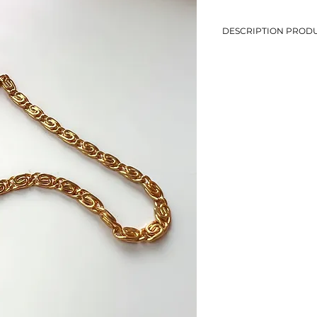
DESCRIPTION PRODU
-Bracelet en maille es
-Longueur: 18,8 cm
-Métal doré
-Eviter le contact avec
-Bijou de seconde mai
-1 seul exemplaire