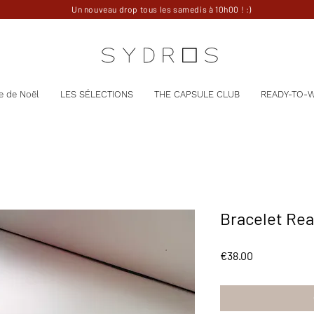
Un nouveau drop tous les samedis à 10h00 ! :)
e de Noël
LES SÉLECTIONS
THE CAPSULE CLUB
READY-TO-
Bracelet Re
Price
€38.00