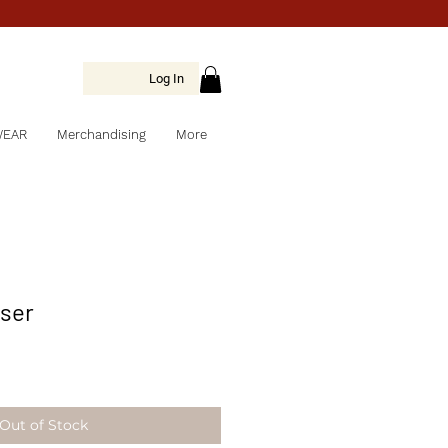
Log In
WEAR
Merchandising
More
aser
Out of Stock