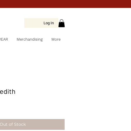
Log In
WEAR
Merchandising
More
edith
Out of Stock