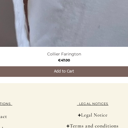
Collier Farington
Quick View
Price
€47.00
Add to Cart
TION
S
LEGAL NOTICES
+
Legal Notice
act
+
Terms and conditions