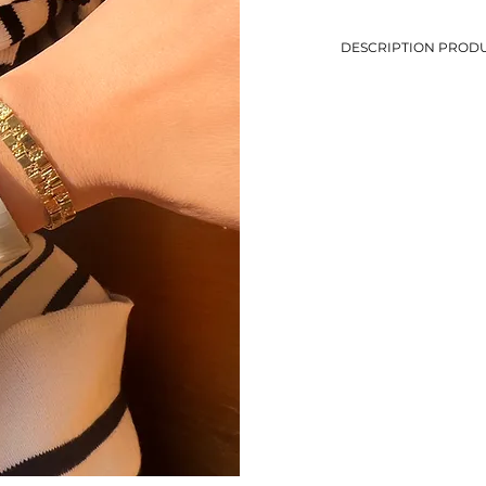
DESCRIPTION PRODU
-Bracelet en maille art
blanche
-Diamètre: 5 cm
-Métal argenté
-Eviter le contact avec
-Bijou de seconde mai
-1 seul exemplaire