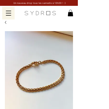
Un nouveau drop tous les samedis à 10h00 ! :)