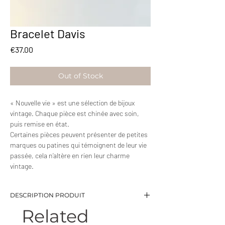
Bracelet Davis
Price
€37.00
Out of Stock
« Nouvelle vie » est une sélection de bijoux
vintage. Chaque pièce est chinée avec soin,
puis remise en état.
Certaines pièces peuvent présenter de petites
marques ou patines qui témoignent de leur vie
passée, cela n’altère en rien leur charme
vintage.
DESCRIPTION PRODUIT
Related
-Bracelet en maille plate fantaisie
-Longueur: 19 cm