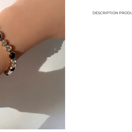
DESCRIPTION PRODU
-Bracelet avec brillant
-Longueur: 19,4 cm (b
demander en comment
-Métal doré
-Eviter le contact avec
-Bijou de seconde mai
-1 seul exemplaire