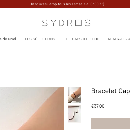
Un nouveau drop tous les samedis à 10h00 ! :)
e de Noël
LES SÉLECTIONS
THE CAPSULE CLUB
READY-TO-
Bracelet Ca
Price
€37.00