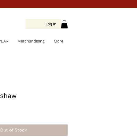
Log In
WEAR
Merchandising
More
pshaw
Out of Stock