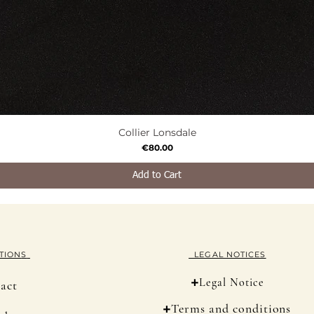
Collier Lonsdale
Quick View
Price
€80.00
Add to Cart
TION
S
LEGAL NOTICES
+
Legal Notice
act
+
Terms and conditions