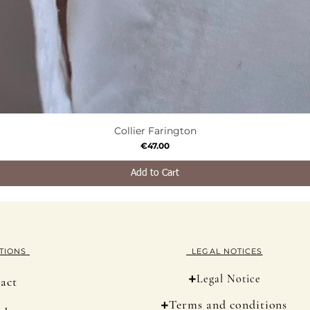
Collier Farington
Quick View
Price
€47.00
Add to Cart
TION
S
LEGAL NOTICES
+
Legal Notice
act
+
Terms and conditions