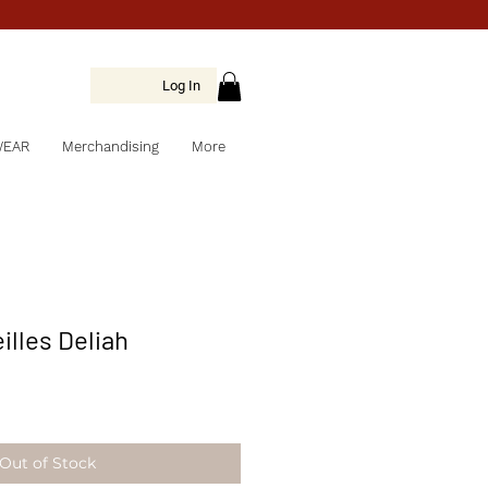
Log In
WEAR
Merchandising
More
illes Deliah
Out of Stock