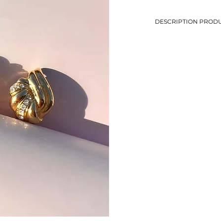
DESCRIPTION PRODU
-Boucles d’oreilles for
-Détails petits brillant
-Boucles à clips pour 
-Dimensions: 2 x 1,5 
-Métal doré
-Eviter le contact avec
-Bijou de seconde mai
-1 seul exemplaire