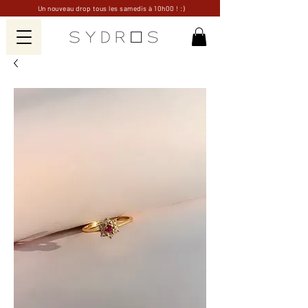
Un nouveau drop tous les samedis à 10h00 ! :)